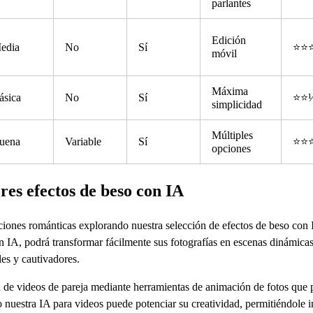
parlantes
Edición
edia
No
Sí
⭐⭐
móvil
Máxima
ásica
No
Sí
⭐⭐
simplicidad
Múltiples
uena
Variable
Sí
⭐⭐
opciones
es efectos de beso con IA
cciones románticas explorando nuestra selección de efectos de beso con 
 IA, podrá transformar fácilmente sus fotografías en escenas dinámicas
les y cautivadores.
ón de videos de pareja mediante herramientas de animación de fotos que
uestra IA para videos puede potenciar su creatividad, permitiéndole in