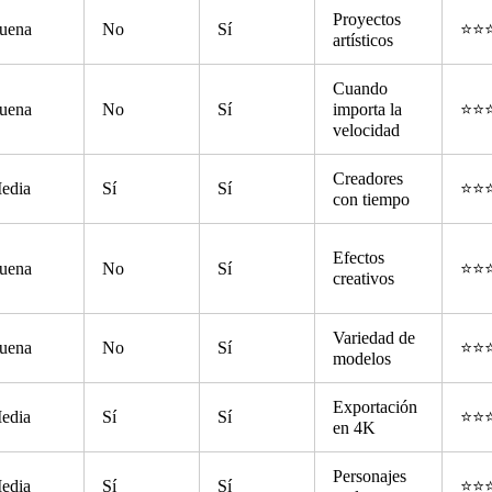
Proyectos
uena
No
Sí
⭐⭐
artísticos
Cuando
uena
No
Sí
importa la
⭐⭐
velocidad
Creadores
edia
Sí
Sí
⭐⭐
con tiempo
Efectos
uena
No
Sí
⭐⭐
creativos
Variedad de
uena
No
Sí
⭐⭐
modelos
Exportación
edia
Sí
Sí
⭐⭐
en 4K
Personajes
edia
Sí
Sí
⭐⭐