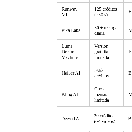
Runway
125 créditos
E
ML
(~30 s)
30 + recarga
Pika Labs
M
diaria
Luma
Versión
Dream
gratuita
E
Machine
limitada
5/día +
Haiper AI
B
créditos
Cuota
Kling AI
mensual
M
limitada
20 créditos
Deevid AI
B
(~4 videos)