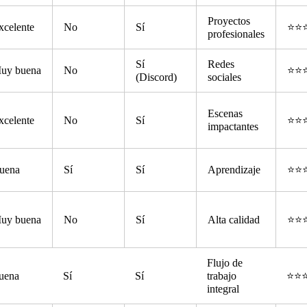
Proyectos
xcelente
No
Sí
⭐⭐
profesionales
Sí
Redes
uy buena
No
⭐⭐
(Discord)
sociales
Escenas
xcelente
No
Sí
⭐⭐
impactantes
uena
Sí
Sí
Aprendizaje
⭐⭐
uy buena
No
Sí
Alta calidad
⭐⭐
Flujo de
uena
Sí
Sí
trabajo
⭐⭐
integral