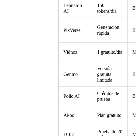
Leonardo
150
B
AI
tokens/día
Generación
PixVerse
B
rápida
Vidnoz
1 gratuito/día
M
Versión
Genmo
gratuita
B
limitada
Créditos de
Pollo AI
B
prueba
Akool
Plan gratuito
M
Prueba de 20
D-ID
M