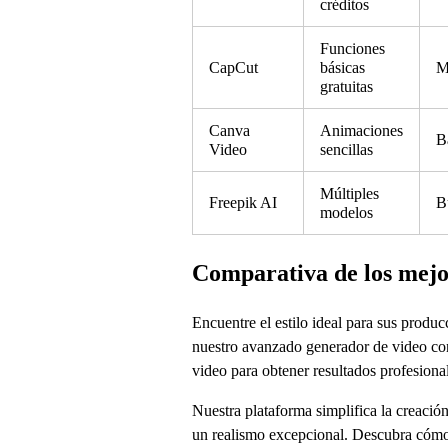
créditos
Funciones
CapCut
básicas
M
gratuitas
Canva
Animaciones
B
Video
sencillas
Múltiples
Freepik AI
B
modelos
Comparativa de los mejor
Encuentre el estilo ideal para sus produ
nuestro avanzado generador de video con
video para obtener resultados profesiona
Nuestra plataforma simplifica la creaci
un realismo excepcional. Descubra cómo n