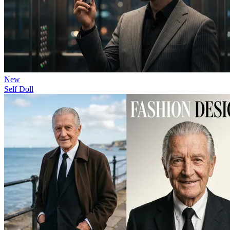
New
Self Doll