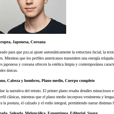
uropea, Japonesa, Coreana
eado para que pxz.ai ajuste automáticamente la estructura facial, la text
en. Mientras que los perfiles americanos transmiten una energía relajad
s japonesa y coreana ofrecen la estética limpia y contemporánea caracter
ales únicas.
ano, Cabeza y hombros, Plano medio, Cuerpo completo
ine la narrativa del retrato. El primer plano resalta detalles minuciosos 
erfil clásicas, mientras que el plano medio incorpora vestimenta y lengua
 la postura, el calzado y el estilo integral, permitiendo narrar distinta
zada, Soleada, Melancólica, Espontánea, Editorial, Suave