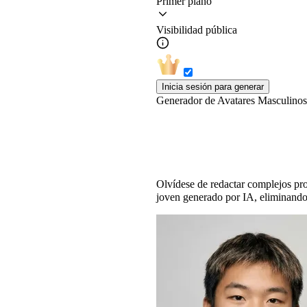
Primer plano
Visibilidad pública
Inicia sesión para generar
Generador de Avatares Masculinos
Generador de chicos c
Olvídese de redactar complejos promp
joven generado por IA, eliminando p