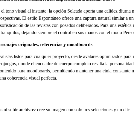
 el tono visual al instante: la opción Soleada aporta una calidez diurna 
rospectivas. El estilo Espontáneo ofrece una captura natural similar a u
 sofisticación de las revistas con posados deliberados. Para una estétic
s tranquilos, dejando siempre el control en sus manos con el modo Perso
personajes originales, referencias y moodboards
ealistas listos para cualquier proyecto, desde avatares optimizados para 
eojuegos, donde el encuadre de cuerpo completo resalta la personalidad y
 contenido para moodboards, permitiendo mantener una etnia constante m
una coherencia visual perfecta.
ato de adolescente con IA
ni subir archivos: cree su imagen con solo tres selecciones y un clic.