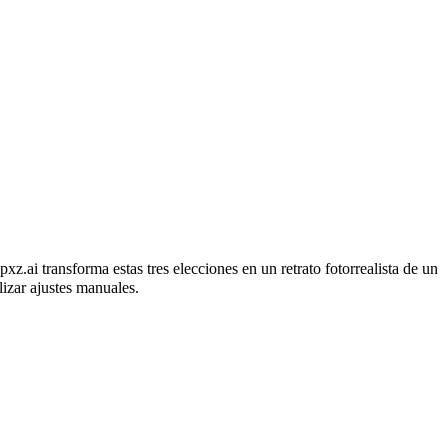
s en solo tres pasos
pxz.ai transforma estas tres elecciones en un retrato fotorrealista de un
lizar ajustes manuales.