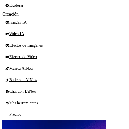
Explorar
Creación
Imagen IA
Video IA
Efectos de Imágenes
Efectos de Video
Música AI
New
Baile con AI
New
Chat con IA
New
Más herramientas
Precios