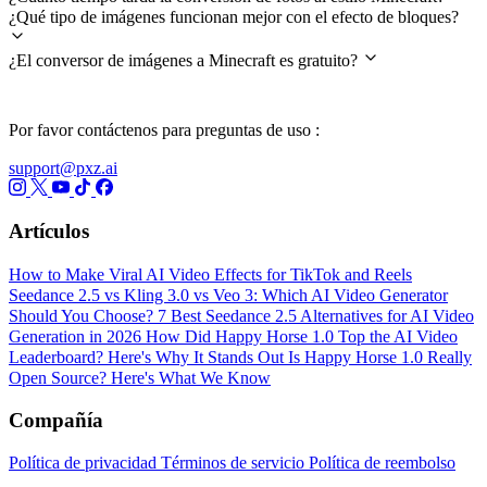
¿Qué tipo de imágenes funcionan mejor con el efecto de bloques?
¿El conversor de imágenes a Minecraft es gratuito?
Por favor contáctenos para preguntas de uso :
support@pxz.ai
Artículos
How to Make Viral AI Video Effects for TikTok and Reels
Seedance 2.5 vs Kling 3.0 vs Veo 3: Which AI Video Generator
Should You Choose?
7 Best Seedance 2.5 Alternatives for AI Video
Generation in 2026
How Did Happy Horse 1.0 Top the AI Video
Leaderboard? Here's Why It Stands Out
Is Happy Horse 1.0 Really
Open Source? Here's What We Know
Compañía
Política de privacidad
Términos de servicio
Política de reembolso