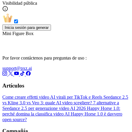
Visibilidad pública
Inicia sesión para generar
Mini Figure Box
Por favor contáctenos para preguntas de uso :
support@pxz.ai
Artículos
Come creare effetti video AI virali per TikTok e Reels
Seedance 2.5
vs Kling 3.0 vs Veo 3: quale AI video scegliere?
7 alternative a
Seedance 2.5 per generazione video AI 2026
Happy Horse 1.0:
perché domina la classifica video AI
Happy Horse 1.0 è davvero
open source?
Compañía