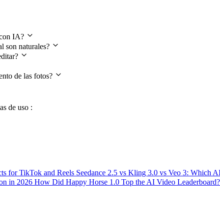
 sobre el retoque corporal
o con IA?
al son naturales?
editar?
ento de las fotos?
as de uso :
ts for TikTok and Reels
Seedance 2.5 vs Kling 3.0 vs Veo 3: Which 
ion in 2026
How Did Happy Horse 1.0 Top the AI Video Leaderboard?