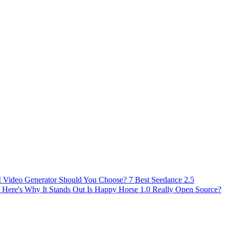
AI Video Generator Should You Choose?
7 Best Seedance 2.5
 Here's Why It Stands Out
Is Happy Horse 1.0 Really Open Source?