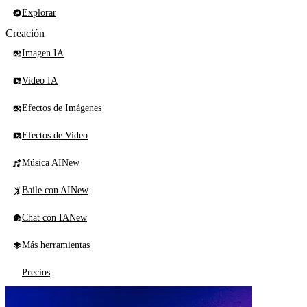
Explorar
Creación
Imagen IA
Video IA
Efectos de Imágenes
Efectos de Video
Música AI
New
Baile con AI
New
Chat con IA
New
Más herramientas
Precios