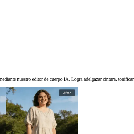
 Remodela tu figura de forma natural
ediante nuestro editor de cuerpo IA. Logra adelgazar cintura, tonificar