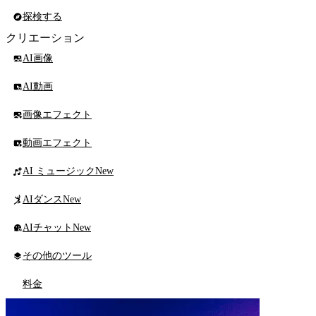
探検する
クリエーション
AI画像
AI動画
画像エフェクト
動画エフェクト
AI ミュージック
New
AIダンス
New
AIチャット
New
その他のツール
料金