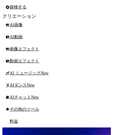
探検する
クリエーション
AI画像
AI動画
画像エフェクト
動画エフェクト
AI ミュージック
New
AIダンス
New
AIチャット
New
その他のツール
料金