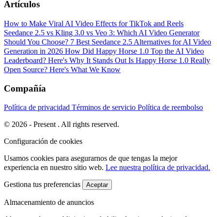
Artículos
How to Make Viral AI Video Effects for TikTok and Reels
Seedance 2.5 vs Kling 3.0 vs Veo 3: Which AI Video Generator
Should You Choose?
7 Best Seedance 2.5 Alternatives for AI Video
Generation in 2026
How Did Happy Horse 1.0 Top the AI Video
Leaderboard? Here's Why It Stands Out
Is Happy Horse 1.0 Really
Open Source? Here's What We Know
Compañía
Política de privacidad
Términos de servicio
Política de reembolso
© 2026 - Present . All rights reserved.
Configuración de cookies
Usamos cookies para asegurarnos de que tengas la mejor
experiencia en nuestro sitio web.
Lee nuestra política de privacidad.
Gestiona tus preferencias
Aceptar
Almacenamiento de anuncios