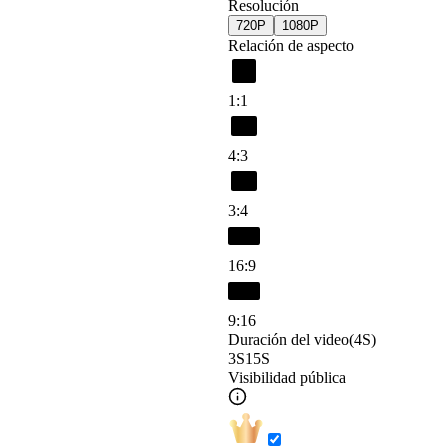
Resolución
720P
1080P
Relación de aspecto
1:1
4:3
3:4
16:9
9:16
Duración del video
(4S)
3S
15S
Visibilidad pública