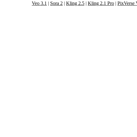
Veo 3.1
|
Sora 2
|
Kling 2.5
|
Kling 2.1 Pro
|
PixVerse
 de nuestras avanzadas herramientas de crea