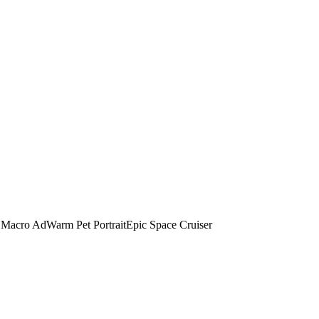
 Macro Ad
Warm Pet Portrait
Epic Space Cruiser