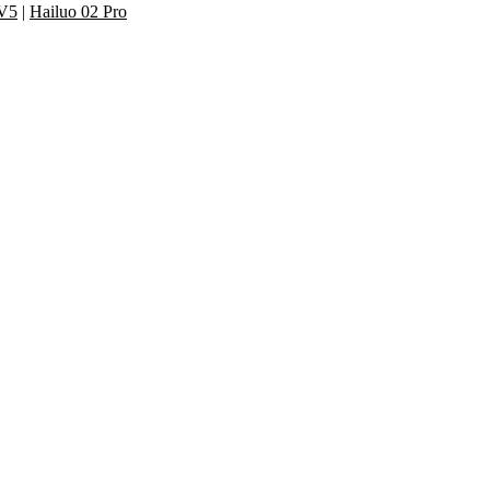
 V5
|
Hailuo 02 Pro
ción de video con IA