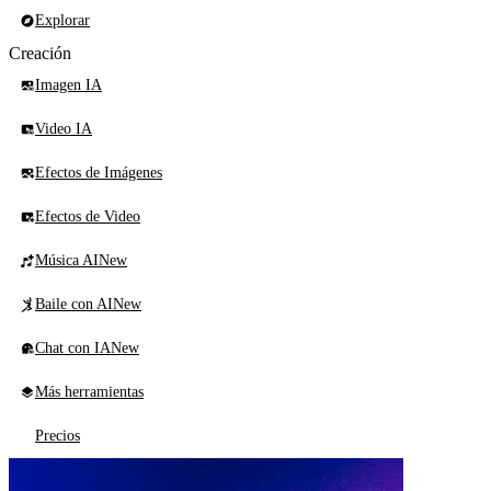
Explorar
Creación
Imagen IA
Video IA
Efectos de Imágenes
Efectos de Video
Música AI
New
Baile con AI
New
Chat con IA
New
Más herramientas
Precios