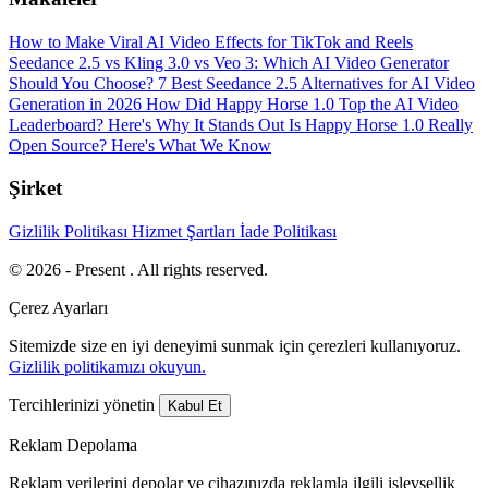
How to Make Viral AI Video Effects for TikTok and Reels
Seedance 2.5 vs Kling 3.0 vs Veo 3: Which AI Video Generator
Should You Choose?
7 Best Seedance 2.5 Alternatives for AI Video
Generation in 2026
How Did Happy Horse 1.0 Top the AI Video
Leaderboard? Here's Why It Stands Out
Is Happy Horse 1.0 Really
Open Source? Here's What We Know
Şirket
Gizlilik Politikası
Hizmet Şartları
İade Politikası
© 2026 - Present . All rights reserved.
Çerez Ayarları
Sitemizde size en iyi deneyimi sunmak için çerezleri kullanıyoruz.
Gizlilik politikamızı okuyun.
Tercihlerinizi yönetin
Kabul Et
Reklam Depolama
Reklam verilerini depolar ve cihazınızda reklamla ilgili işlevsellik