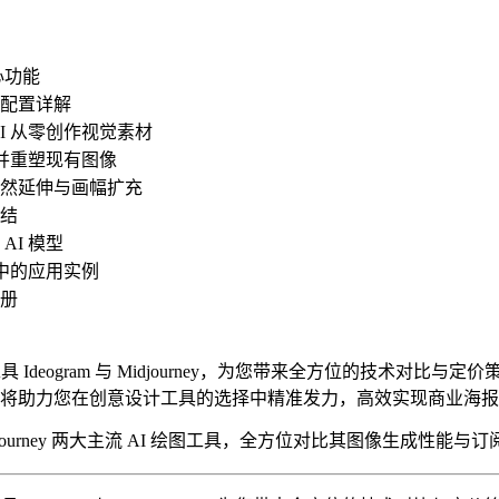
核心功能
配置详解
I 从零创作视觉素材
整并重塑现有图像
然延伸与画幅扩充
结
AI 模型
流中的应用实例
册
图工具 Ideogram 与 Midjourney，为您带来全方位的技术对
将助力您在创意设计工具的选择中精准发力，高效实现商业海报制
与 Midjourney 两大主流 AI 绘图工具，全方位对比其图像生成性能