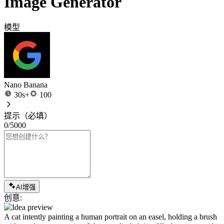
Image Generator
模型
Nano Banana
30s+
100
提示
（必填）
0/5000
AI增强
创意:
A cat intently painting a human portrait on an easel, holding a brush