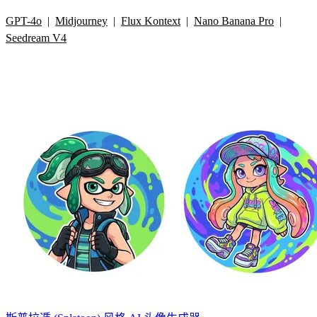
GPT-4o
|
Midjourney
|
Flux Kontext
|
Nano Banana Pro
|
Seedream V4
其他AI图片工具