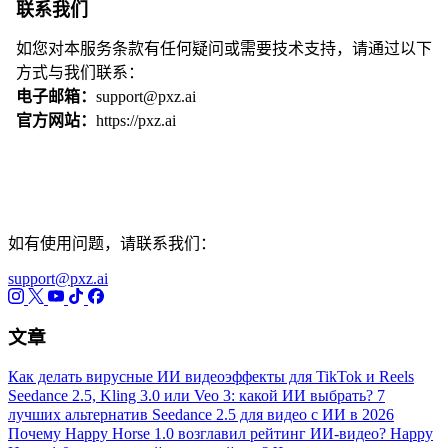
联系我们
如您对本服务条款有任何疑问或需要技术支持，请通过以下
方式与我们联系：
电子邮箱：
support@pxz.ai
官方网站：
https://pxz.ai
如有使用问题，请联系我们：
support@pxz.ai
文章
Как делать вирусные ИИ видеоэффекты для TikTok и Reels
Seedance 2.5, Kling 3.0 или Veo 3: какой ИИ выбрать?
7
лучших альтернатив Seedance 2.5 для видео с ИИ в 2026
Почему Happy Horse 1.0 возглавил рейтинг ИИ-видео?
Happy