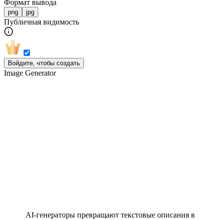
Формат вывода
png
jpg
Публичная видимость
Войдите, чтобы создать
Image Generator
Ваш лучший хаб AI генераторов
изображений
AI‑генераторы превращают текстовые описания в