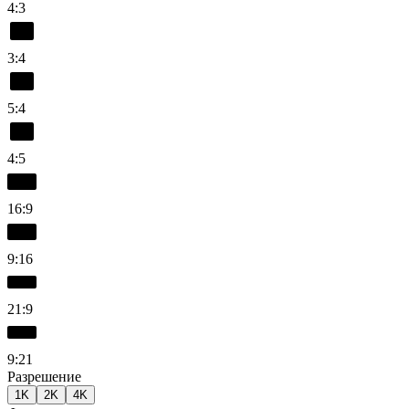
4:3
3:4
5:4
4:5
16:9
9:16
21:9
9:21
Разрешение
1K
2K
4K