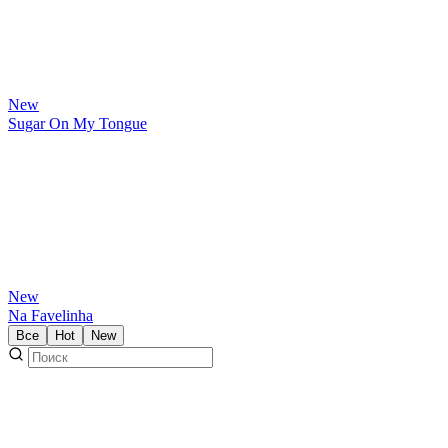
New
Sugar On My Tongue
New
Na Favelinha
Все
Hot
New