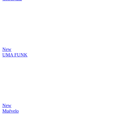
New
UMA FUNK
New
Muévelo