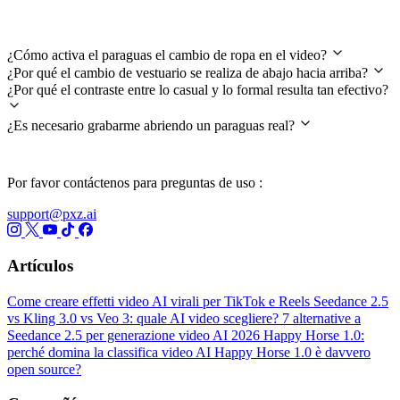
Preguntas frecuentes
¿Cómo activa el paraguas el cambio de ropa en el video?
¿Por qué el cambio de vestuario se realiza de abajo hacia arriba?
¿Por qué el contraste entre lo casual y lo formal resulta tan efectivo?
¿Es necesario grabarme abriendo un paraguas real?
Por favor contáctenos para preguntas de uso :
support@pxz.ai
Artículos
Come creare effetti video AI virali per TikTok e Reels
Seedance 2.5
vs Kling 3.0 vs Veo 3: quale AI video scegliere?
7 alternative a
Seedance 2.5 per generazione video AI 2026
Happy Horse 1.0:
perché domina la classifica video AI
Happy Horse 1.0 è davvero
open source?