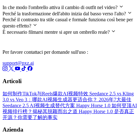
In che modo l'ombrello attiva il cambio di outfit nel video?
Perché la trasformazione dell'abito inizia dal basso verso l'alto?
Perché il contrasto tra stile casual e formale funziona così bene per
questo effetto?
È necessario filmarsi mentre si apre un ombrello reale?
Per favore contattaci per domande sull'uso :
support@pxz.ai
Articoli
如何制作TikTok与Reels爆款AI视频特效
Seedance 2.5 vs Kling
3.0 vs Veo 3：哪款AI视频生成器更适合你？
2026年7大最佳
Seedance 2.5 AI视频生成替代方案
Happy Horse 1.0 如何登顶AI
视频排行榜？揭秘其脱颖而出之道
Happy Horse 1.0 是否真正
开源？你需要了解的事实
Azienda