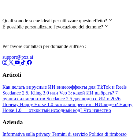
FAQ
Quali sono le scene ideali per utilizzare questo effetto?
È possibile personalizzare l'evocazione del demone?
Per favore contattaci per domande sull'uso :
support@pxz.ai
Articoli
Как делать вирусные ИИ видеоэффекты для TikTok и Reels
Seedance 2.5, Kling 3.0 или Veo 3: какой ИИ выбрать?
7
лучших альтернатив Seedance 2.5 для видео с ИИ в 2026
Почему Happy Horse 1.0 возглавил рейтинг ИИ-видео?
Happy
Horse 1.0 — открытый исходный код? Что известно
Azienda
Informativa sulla privacy
Termini di servizio
Politica di rimborso