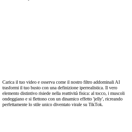
Solleva, tocca e contrai: la nuova
frontiera degli addominali AI reattivi
Carica il tuo video e osserva come il nostro filtro addominali AI
trasformi il tuo busto con una definizione iperrealistica. Il vero
elemento distintivo risiede nella reattività fisica: al tocco, i muscoli
ondeggiano e si flettono con un dinamico effetto 'jelly', ricreando
perfettamente lo stile unico diventato virale su TikTok.
L'effetto definitivo per un fisico scolpito