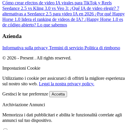
Cómo crear efectos de video IA virales para TikTok y Reels
Seedance 2.5 vs Kling 3.0 vs Veo 3: ¿Qué IA de video elegir?
7
alternativas a Seedance 2.5 para video IA en 2026
¿Por qué Happy
Horse 1.0 lidera el ranking de videos de IA?
¿Happy Horse 1.0 es
de código abierto? Lo que sabemos
Azienda
Informativa sulla privacy
Termini di servizio
Politica di rimborso
© 2026 - Present . All rights reserved.
Impostazioni Cookie
Utilizziamo i cookie per assicurarci di offrirti la migliore esperienza
sul nostro sito web.
Leggi la nostra privacy policy.
Gestisci le tue preferenze
Accetta
Archiviazione Annunci
Memorizza i dati pubblicitari e abilita le funzionalità correlate agli
annunci sul tuo dispositivo.