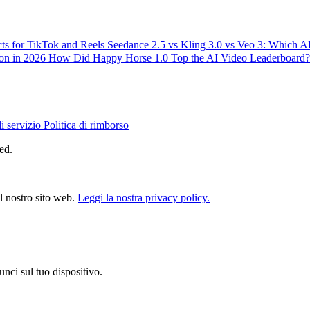
ts for TikTok and Reels
Seedance 2.5 vs Kling 3.0 vs Veo 3: Which 
ion in 2026
How Did Happy Horse 1.0 Top the AI Video Leaderboard?
i servizio
Politica di rimborso
ed.
ul nostro sito web.
Leggi la nostra privacy policy.
unci sul tuo dispositivo.