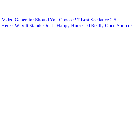
AI Video Generator Should You Choose?
7 Best Seedance 2.5
 Here's Why It Stands Out
Is Happy Horse 1.0 Really Open Source?