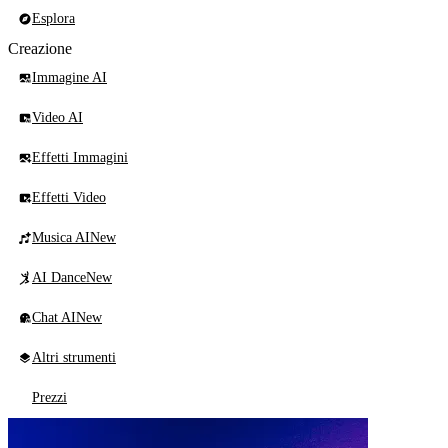
Esplora
Creazione
Immagine AI
Video AI
Effetti Immagini
Effetti Video
Musica AI
New
AI Dance
New
Chat AI
New
Altri strumenti
Prezzi