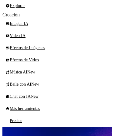
Explorar
Creación
Imagen IA
Video IA
Efectos de Imágenes
Efectos de Video
Música AI
New
Baile con AI
New
Chat con IA
New
Más herramientas
Precios