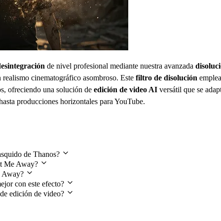
desintegración
de nivel profesional mediante nuestra avanzada
disoluc
 realismo cinematográfico asombroso. Este
filtro de disolución
emple
os, ofreciendo una solución de
edición de video AI
versátil que se adap
 hasta producciones horizontales para YouTube.
hasquido de Thanos?
ust Me Away?
Me Away?
ejor con este efecto?
 de edición de video?