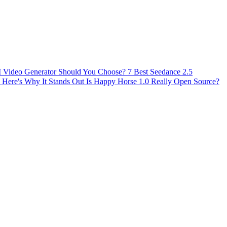
AI Video Generator Should You Choose?
7 Best Seedance 2.5
 Here's Why It Stands Out
Is Happy Horse 1.0 Really Open Source?