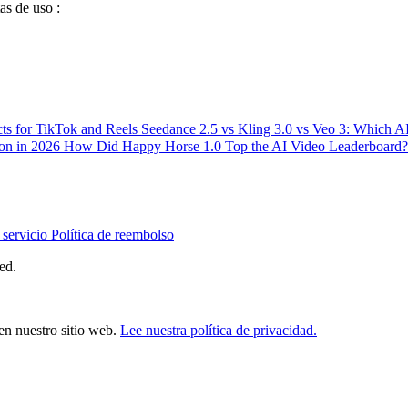
as de uso :
ts for TikTok and Reels
Seedance 2.5 vs Kling 3.0 vs Veo 3: Which 
ion in 2026
How Did Happy Horse 1.0 Top the AI Video Leaderboard?
 servicio
Política de reembolso
ed.
en nuestro sitio web.
Lee nuestra política de privacidad.