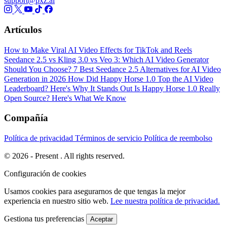
support@pxz.ai
Artículos
How to Make Viral AI Video Effects for TikTok and Reels
Seedance 2.5 vs Kling 3.0 vs Veo 3: Which AI Video Generator
Should You Choose?
7 Best Seedance 2.5 Alternatives for AI Video
Generation in 2026
How Did Happy Horse 1.0 Top the AI Video
Leaderboard? Here's Why It Stands Out
Is Happy Horse 1.0 Really
Open Source? Here's What We Know
Compañía
Política de privacidad
Términos de servicio
Política de reembolso
© 2026 - Present . All rights reserved.
Configuración de cookies
Usamos cookies para asegurarnos de que tengas la mejor
experiencia en nuestro sitio web.
Lee nuestra política de privacidad.
Gestiona tus preferencias
Aceptar