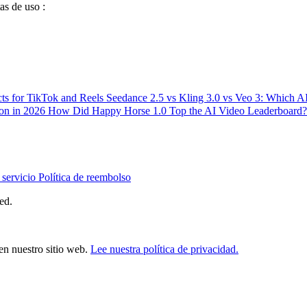
as de uso :
ts for TikTok and Reels
Seedance 2.5 vs Kling 3.0 vs Veo 3: Which 
ion in 2026
How Did Happy Horse 1.0 Top the AI Video Leaderboard?
 servicio
Política de reembolso
ed.
en nuestro sitio web.
Lee nuestra política de privacidad.