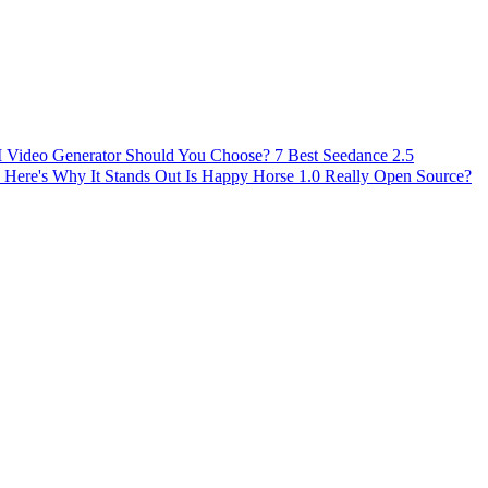
AI Video Generator Should You Choose?
7 Best Seedance 2.5
 Here's Why It Stands Out
Is Happy Horse 1.0 Really Open Source?