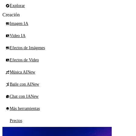
Explorar
Creación
Imagen IA
Video IA
Efectos de Imágenes
Efectos de Video
Música AI
New
Baile con AI
New
Chat con IA
New
Más herramientas
Precios