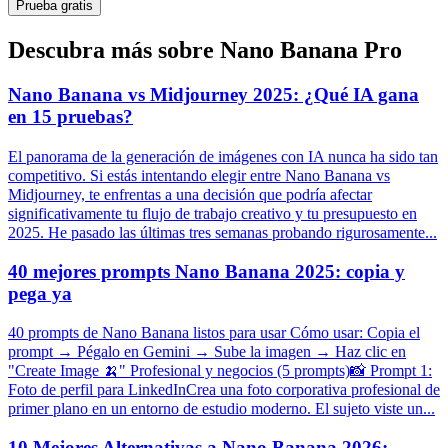
Prueba gratis
Descubra más sobre Nano Banana Pro
Nano Banana vs Midjourney 2025: ¿Qué IA gana
en 15 pruebas?
El panorama de la generación de imágenes con IA nunca ha sido tan
competitivo. Si estás intentando elegir entre Nano Banana vs
Midjourney, te enfrentas a una decisión que podría afectar
significativamente tu flujo de trabajo creativo y tu presupuesto en
2025. He pasado las últimas tres semanas probando rigurosamente...
40 mejores prompts Nano Banana 2025: copia y
pega ya
40 prompts de Nano Banana listos para usar Cómo usar: Copia el
prompt → Pégalo en Gemini → Sube la imagen → Haz clic en
"Create Image 🍌" Profesional y negocios (5 prompts)📸 Prompt 1:
Foto de perfil para LinkedInCrea una foto corporativa profesional de
primer plano en un entorno de estudio moderno. El sujeto viste un...
10 Mejores Alternativas a Nano Banana 2026: