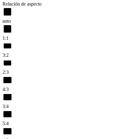
Relación de aspecto
auto
1:1
3:2
2:3
4:3
3:4
5:4