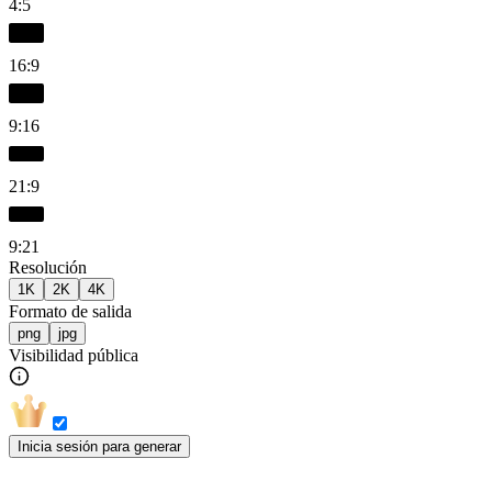
4:5
16:9
9:16
21:9
9:21
Resolución
1K
2K
4K
Formato de salida
png
jpg
Visibilidad pública
Inicia sesión para generar