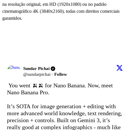
na resolução original, em HD (1920x1080) ou no padrão
cinematográfico 4K (3840x2160), todas com direitos comerciais
garantidos.
O Que Torna o Nano Banana Pro a
Escolha dos Especialistas
Sundar Pichai
@sundarpichai
·
Follow
You went 🍌🍌 for Nano Banana. Now, meet 
Nano Banana Pro. 

It’s SOTA for image generation + editing with 
more advanced world knowledge, text rendering, 
precision + controls. Built on Gemini 3, it’s 
really good at complex infographics - much like 