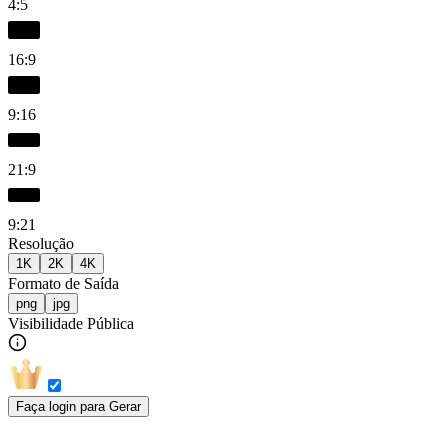
4:5
16:9
9:16
21:9
9:21
Resolução
1K
2K
4K
Formato de Saída
png
jpg
Visibilidade Pública
Faça login para Gerar