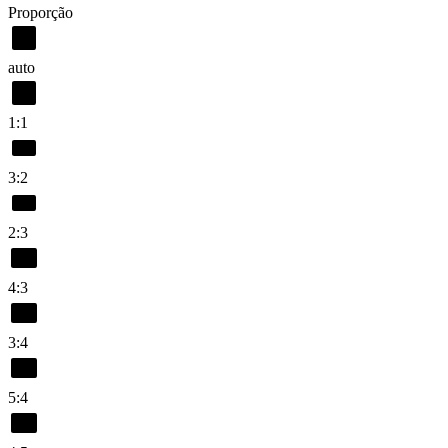
Proporção
auto
1:1
3:2
2:3
4:3
3:4
5:4