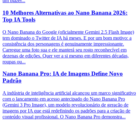
um blazer...
10 Melhores Alternativas ao Nano Banana 2026:
Top IA Tools
O Nano Banana do Google (oficialmente Gemini 2.5 Flash Image)
tem dominado o Twitter de IA há meses. E por um bom motivo: a
consistência dos personagens é genuinamente impressionante.
Carregue uma foto sua e ele manterá seu rosto reconhecível em
dezenas de edições. Quer ver a si mesmo em diferentes décadas,
roupas ou...
Nano Banana Pro: IA de Imagens Define Novo
Padrão
A indústria de inteligência artificial alcançou um marco significativo
com o lançamento em acesso antecipado do Nano Banana Pro
(Gemini 3 Pro Image), um modelo revolucionário de geração de
imagens por IA que está redefinindo os padrões para a criação de
conteúdo visual profissional. O Nano Banana Pro demonstra...
O que é o Nano Banana Pro?