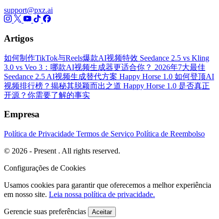
support@pxz.ai
Artigos
如何制作TikTok与Reels爆款AI视频特效
Seedance 2.5 vs Kling
3.0 vs Veo 3：哪款AI视频生成器更适合你？
2026年7大最佳
Seedance 2.5 AI视频生成替代方案
Happy Horse 1.0 如何登顶AI
视频排行榜？揭秘其脱颖而出之道
Happy Horse 1.0 是否真正
开源？你需要了解的事实
Empresa
Política de Privacidade
Termos de Serviço
Política de Reembolso
© 2026 - Present . All rights reserved.
Configurações de Cookies
Usamos cookies para garantir que oferecemos a melhor experiência
em nosso site.
Leia nossa política de privacidade.
Gerencie suas preferências
Aceitar