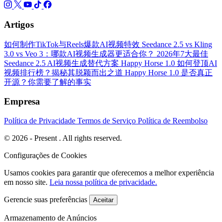
Artigos
如何制作TikTok与Reels爆款AI视频特效
Seedance 2.5 vs Kling
3.0 vs Veo 3：哪款AI视频生成器更适合你？
2026年7大最佳
Seedance 2.5 AI视频生成替代方案
Happy Horse 1.0 如何登顶AI
视频排行榜？揭秘其脱颖而出之道
Happy Horse 1.0 是否真正
开源？你需要了解的事实
Empresa
Política de Privacidade
Termos de Serviço
Política de Reembolso
© 2026 - Present . All rights reserved.
Configurações de Cookies
Usamos cookies para garantir que oferecemos a melhor experiência
em nosso site.
Leia nossa política de privacidade.
Gerencie suas preferências
Aceitar
Armazenamento de Anúncios