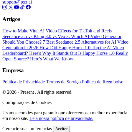
support@pxz.ai
Artigos
How to Make Viral AI Video Effects for TikTok and Reels
Seedance 2.5 vs Kling 3.0 vs Veo 3: Which AI Video Generator
Should You Choose?
7 Best Seedance 2.5 Alternatives for AI Video
Generation in 2026
How Did Happy Horse 1.0 Top the AI Video
Leaderboard? Here's Why It Stands Out
Is Happy Horse 1.0 Really
Open Source? Here's What We Know
Empresa
Política de Privacidade
Termos de Serviço
Política de Reembolso
© 2026 - Present . All rights reserved.
Configurações de Cookies
Usamos cookies para garantir que oferecemos a melhor experiência
em nosso site.
Leia nossa política de privacidade.
Gerencie suas preferências
Aceitar