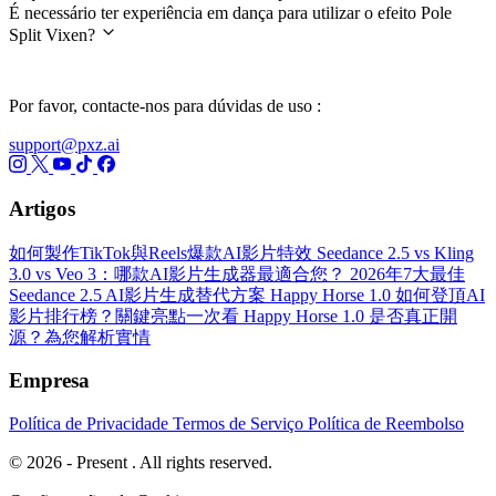
É necessário ter experiência em dança para utilizar o efeito Pole
Split Vixen?
Por favor, contacte-nos para dúvidas de uso :
support@pxz.ai
Artigos
如何製作TikTok與Reels爆款AI影片特效
Seedance 2.5 vs Kling
3.0 vs Veo 3：哪款AI影片生成器最適合您？
2026年7大最佳
Seedance 2.5 AI影片生成替代方案
Happy Horse 1.0 如何登頂AI
影片排行榜？關鍵亮點一次看
Happy Horse 1.0 是否真正開
源？為您解析實情
Empresa
Política de Privacidade
Termos de Serviço
Política de Reembolso
© 2026 - Present . All rights reserved.