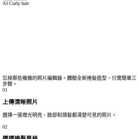
AI Curly hair
我們的捲髮產生器 3 步驟輕鬆搞定
忘掉那些複雜的照片編輯器。體驗全新捲髮造型，只需簡單三
步驟。
01
上傳清晰照片
選擇一張燈光明亮、臉部和頭髮都清楚可見的照片。
02
選擇捲髮風格