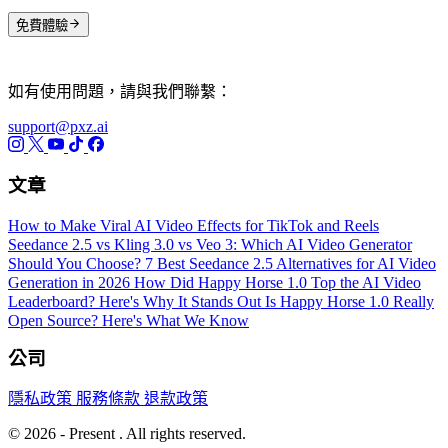
免費體驗
如有使用問題，請與我們聯繫：
support@pxz.ai
文章
How to Make Viral AI Video Effects for TikTok and Reels
Seedance 2.5 vs Kling 3.0 vs Veo 3: Which AI Video Generator
Should You Choose?
7 Best Seedance 2.5 Alternatives for AI Video
Generation in 2026
How Did Happy Horse 1.0 Top the AI Video
Leaderboard? Here's Why It Stands Out
Is Happy Horse 1.0 Really
Open Source? Here's What We Know
公司
隱私政策
服務條款
退款政策
© 2026 - Present . All rights reserved.