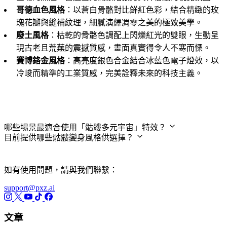
哥德血色風格
：以蒼白骨骼對比鮮紅色彩，結合精緻的玫
瑰花瓣與縫補紋理，細膩演繹凋零之美的極致美學。
廢土風格
：枯乾的骨骼色調配上閃爍紅光的雙眼，生動呈
現古老且荒蕪的震撼質感，畫面真實得令人不寒而慄。
賽博鉻金風格
：高亮度銀色合金結合冰藍色電子燈效，以
冷峻而精準的工業質感，完美詮釋未來的科技主義。
常見問題
哪些場景最適合使用「骷髏多元宇宙」特效？
目前提供哪些骷髏變身風格供選擇？
如有使用問題，請與我們聯繫：
support@pxz.ai
文章