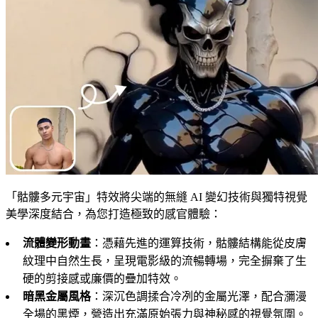
「骷髏多元宇宙」特效將尖端的無縫 AI 變幻技術與獨特視覺
美學深度結合，為您打造極致的感官體驗：
流體變形動畫
：憑藉先進的運算技術，骷髏結構能從皮膚
紋理中自然生長，呈現電影級的流暢轉場，完全摒棄了生
硬的剪接感或廉價的疊加特效。
暗黑金屬風格
：深沉色調揉合冷冽的金屬光澤，配合瀰漫
全場的黑煙，營造出充滿原始張力與神秘感的視覺氛圍。