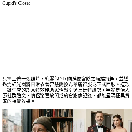
Cupid’s Closet
丘比特之櫥 AI 影片特效
只需上傳一張照片，絢麗的 3D 蝴蝶便會隨之環繞飛舞，並透
過霓虹光圈將日常衣著智慧變換為華麗禮服或正式西服。這款
一鍵生成的創意特效能助您輕鬆引領丘比特趨勢，無論是情人
節社群貼文、情侶驚喜放閃或約會影像記錄，都能呈現極具質
感的視覺效果。