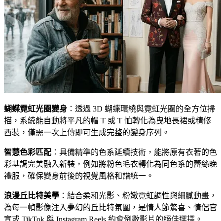
蝴蝶霓虹光圈變身
：透過 3D 蝴蝶環繞與霓虹光圈的全方位掃
描，系統能自動將平凡的帽 T 或 T 恤轉化為曳地長裙或精修
西裝，僅需一次上傳即可生成完整的變身序列。
智慧色彩匹配
：具備精準的色系延續技術，能將原有衣著的色
彩基調完美融入新裝，例如將粉色毛衣轉化為同色系的蕾絲晚
禮服，確保變身前後的視覺風格和諧統一。
浪漫丘比特美學
：結合柔和光影、粉嫩霓虹調性與細膩動畫，
為每一幀影像注入夢幻的丘比特氛圍，是情人節驚喜、情侶官
宣或 TikTok 與 Instagram Reels 約會倒數影片的絕佳選擇。