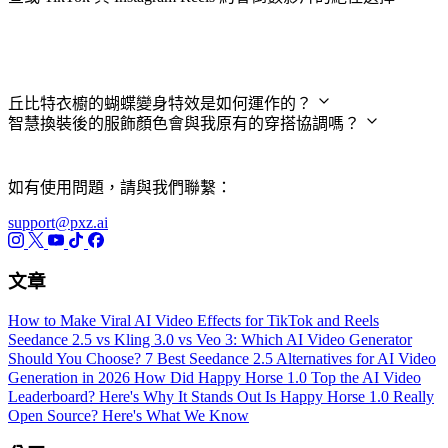
常見問題
丘比特衣櫥的蝴蝶變身特效是如何運作的？
智慧換裝後的服飾顏色會與我原有的穿搭協調嗎？
如有使用問題，請與我們聯繫：
support@pxz.ai
文章
How to Make Viral AI Video Effects for TikTok and Reels
Seedance 2.5 vs Kling 3.0 vs Veo 3: Which AI Video Generator
Should You Choose?
7 Best Seedance 2.5 Alternatives for AI Video
Generation in 2026
How Did Happy Horse 1.0 Top the AI Video
Leaderboard? Here's Why It Stands Out
Is Happy Horse 1.0 Really
Open Source? Here's What We Know