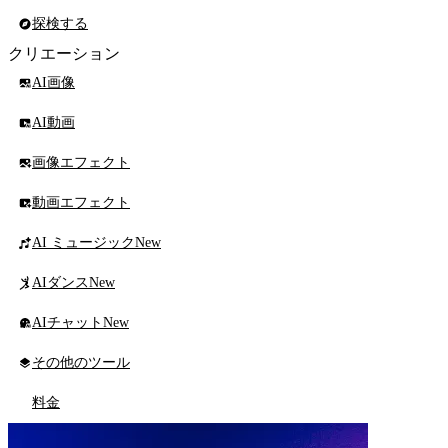
探検する
クリエーション
AI画像
AI動画
画像エフェクト
動画エフェクト
AI ミュージック
New
AIダンス
New
AIチャット
New
その他のツール
料金