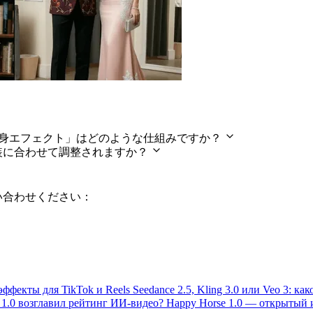
タフライ変身エフェクト」はどのような仕組みですか？
装に合わせて調整されますか？
い合わせください：
эффекты для TikTok и Reels
Seedance 2.5, Kling 3.0 или Veo 3: к
 1.0 возглавил рейтинг ИИ-видео?
Happy Horse 1.0 — открытый 