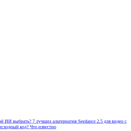
акой ИИ выбрать?
7 лучших альтернатив Seedance 2.5 для видео с
исходный код? Что известно