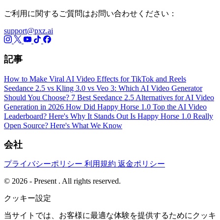
ご利用に関するご質問はお問い合わせください：
support@pxz.ai
記事
How to Make Viral AI Video Effects for TikTok and Reels
Seedance 2.5 vs Kling 3.0 vs Veo 3: Which AI Video Generator
Should You Choose?
7 Best Seedance 2.5 Alternatives for AI Video
Generation in 2026
How Did Happy Horse 1.0 Top the AI Video
Leaderboard? Here's Why It Stands Out
Is Happy Horse 1.0 Really
Open Source? Here's What We Know
会社
プライバシーポリシー
利用規約
返金ポリシー
© 2026 - Present . All rights reserved.
クッキー設定
当サイトでは、お客様に最適な体験を提供するためにクッキ