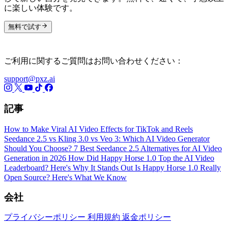
に楽しい体験です。
無料で試す
ご利用に関するご質問はお問い合わせください：
support@pxz.ai
記事
How to Make Viral AI Video Effects for TikTok and Reels
Seedance 2.5 vs Kling 3.0 vs Veo 3: Which AI Video Generator
Should You Choose?
7 Best Seedance 2.5 Alternatives for AI Video
Generation in 2026
How Did Happy Horse 1.0 Top the AI Video
Leaderboard? Here's Why It Stands Out
Is Happy Horse 1.0 Really
Open Source? Here's What We Know
会社
プライバシーポリシー
利用規約
返金ポリシー