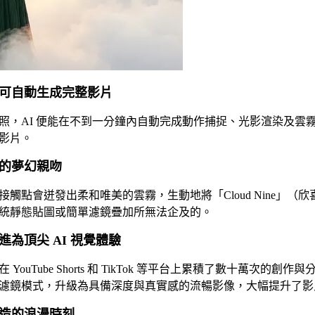
可自動生成完整影片
照，AI 便能在不到一分鐘內自動完成動作捕捉、光影渲染及雲
影片。
的夢幻親吻
接觸點會迸發出柔和唯美的雲霧，生動地將「Cloud Nine」
統靜態貼圖或簡單濾鏡疊加所無法企及的。
為頂尖 AI 視覺體驗
YouTube Shorts 和 TikTok 等平台上累積了數十萬次的
濾鏡模式，升級為具備深度與真實感的流暢影像，大幅提升了影
造的浪漫時刻