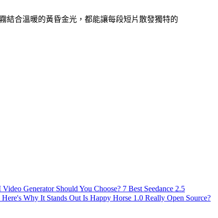
霧結合溫暖的黃昏金光，都能讓每段短片散發獨特的
AI Video Generator Should You Choose?
7 Best Seedance 2.5
 Here's Why It Stands Out
Is Happy Horse 1.0 Really Open Source?