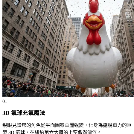
01
3D 氣球充氣魔法
親眼見證您的角色從平面圖案華麗蛻變，化身為擺脫重力的巨
型 3D 氣球，在紐約第六大道的上空傲然漂浮。