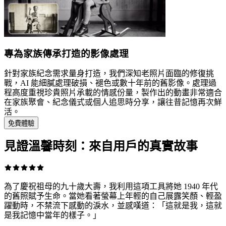
專為家族傳承打造的影像處理
針對家族紀念需求量身打造，我們深知老照片面臨的修復挑
戰，AI 能細膩處理破損、褪色或數十年前的舊影像。處理過
程高度重視珍貴照片承載的情感份量，製作出的動畫非常適合
在家族聚會、紀念儀式或個人追思時分享，讓往昔記憶再次鮮
活。
免費體驗
見證溫馨時刻：來自用戶的真實故事
為了慶祝祖母的九十歲大壽，我利用這項工具將她 1940 年代
的舊照賦予生命。當她看著螢幕上年輕的自己展露笑顏、輕盈
躍動時，不禁流下感動的淚水，並感嘆道：「這就是我，這就
是我記憶中當年的樣子。」