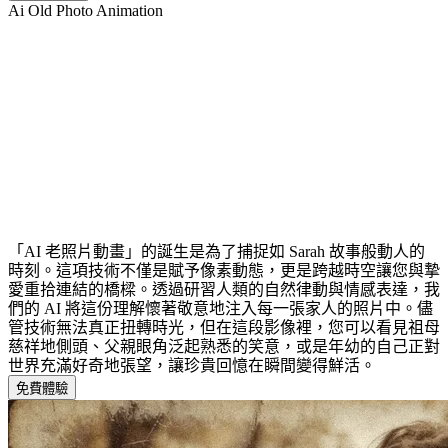
Ai Old Photo Animation
什麼是 AI 老照片動畫？
「AI 老照片動畫」的誕生是為了捕捉如 Sarah 故事般動人的
時刻。這項技術不僅是賦予像素動態，更是跨越時空讓您與摯
愛重拾連結的橋樑。透過研習人類的自然律動與情感表達，我
們的 AI 將這份理解懷著敬意地注入每一張家人的照片中。儘
管技術無法真正扭轉時光，但在這段影像裡，您可以看見祖母
慈祥地側頭、父親眼角泛起熟悉的笑意，或是年幼的自己正對
世界充滿好奇地張望，讓珍貴回憶在瞬間變得鮮活。
免費體驗