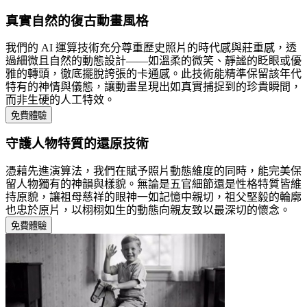
真實自然的復古動畫風格
我們的 AI 運算技術充分尊重歷史照片的時代感與莊重感，透
過細微且自然的動態設計——如溫柔的微笑、靜謐的眨眼或優
雅的轉頭，徹底擺脫誇張的卡通感。此技術能精準保留該年代
特有的神情與儀態，讓動畫呈現出如真實捕捉到的珍貴瞬間，
而非生硬的人工特效。
免費體驗
守護人物特質的還原技術
憑藉先進演算法，我們在賦予照片動態維度的同時，能完美保
留人物獨有的神韻與樣貌。無論是五官細節還是性格特質皆維
持原貌，讓祖母慈祥的眼神一如記憶中親切，祖父堅毅的輪廓
也忠於原片，以栩栩如生的動態向親友致以最深切的懷念。
免費體驗