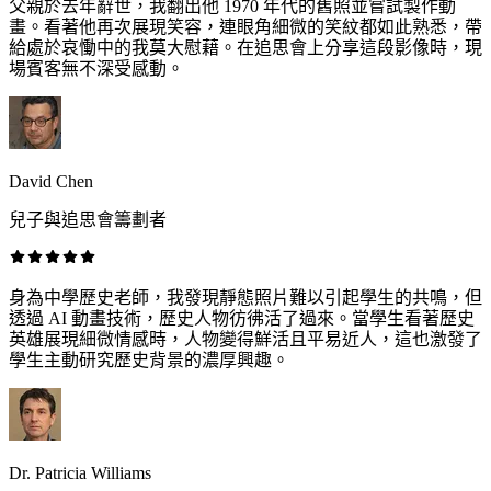
父親於去年辭世，我翻出他 1970 年代的舊照並嘗試製作動
畫。看著他再次展現笑容，連眼角細微的笑紋都如此熟悉，帶
給處於哀慟中的我莫大慰藉。在追思會上分享這段影像時，現
場賓客無不深受感動。
David Chen
兒子與追思會籌劃者
身為中學歷史老師，我發現靜態照片難以引起學生的共鳴，但
透過 AI 動畫技術，歷史人物彷彿活了過來。當學生看著歷史
英雄展現細微情感時，人物變得鮮活且平易近人，這也激發了
學生主動研究歷史背景的濃厚興趣。
Dr. Patricia Williams