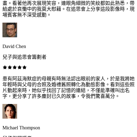
畫。看著他再次展現笑容，連眼角細微的笑紋都如此熟悉，帶
給處於哀慟中的我莫大慰藉。在追思會上分享這段影像時，現
場賓客無不深受感動。
David Chen
兒子與追思會籌劃者
患有阿茲海默症的母親有時無法認出眼前的家人，於是我將她
年輕時與父母的合照及婚禮舊照轉化為動態影像。看到這些照
片動起來時，她似乎找回了記憶的連結，不僅能準確叫出名
字，更分享了許多塵封已久的故事，令我們驚喜萬分。
Michael Thompson