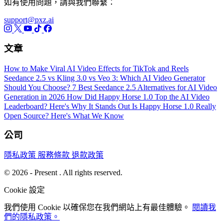
如有使用問題，請與我們聯繫：
support@pxz.ai
文章
How to Make Viral AI Video Effects for TikTok and Reels
Seedance 2.5 vs Kling 3.0 vs Veo 3: Which AI Video Generator
Should You Choose?
7 Best Seedance 2.5 Alternatives for AI Video
Generation in 2026
How Did Happy Horse 1.0 Top the AI Video
Leaderboard? Here's Why It Stands Out
Is Happy Horse 1.0 Really
Open Source? Here's What We Know
公司
隱私政策
服務條款
退款政策
© 2026 - Present . All rights reserved.
Cookie 設定
我們使用 Cookie 以確保您在我們網站上有最佳體驗。
閱讀我
們的隱私政策。