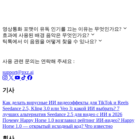
자주 묻는 질문
영상통화 포맷이 유독 인기를 끄는 이유는 무엇인가요?
효과에 사용된 배경 음악은 무엇인가요?
틱톡에서 이 음원을 어떻게 찾을 수 있나요?
사용 관련 문의는 연락해 주세요 :
support@pxz.ai
기사
Как делать вирусные ИИ видеоэффекты для TikTok и Reels
Seedance 2.5, Kling 3.0 или Veo 3: какой ИИ выбрать?
7
лучших альтернатив Seedance 2.5 для видео с ИИ в 2026
Почему Happy Horse 1.0 возглавил рейтинг ИИ-видео?
Happy
Horse 1.0 — открытый исходный код? Что известно
회사