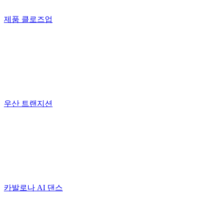
제품 클로즈업
우산 트랜지션
카발로나 AI 댄스