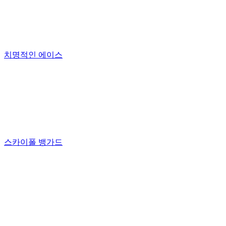
치명적인 에이스
스카이폴 뱅가드