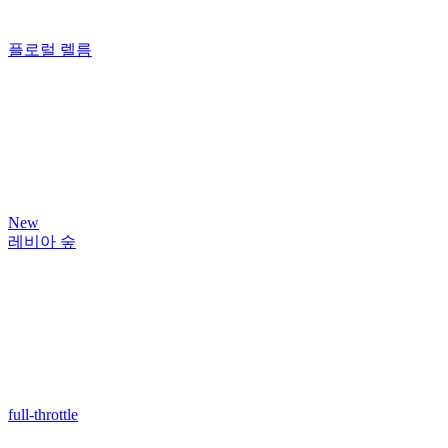
플로럴 렐름
New
레비아 숲
full-throttle