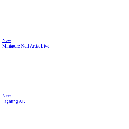
New
Miniature Nail Artist Live
New
Lighting AD