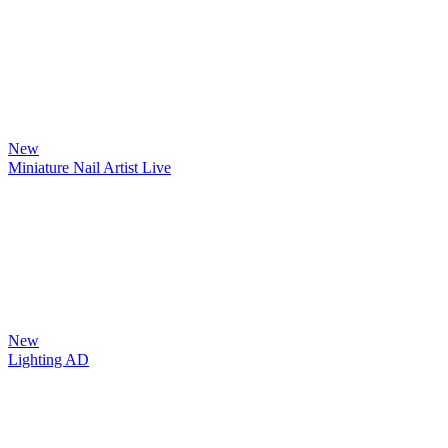
New
Miniature Nail Artist Live
New
Lighting AD