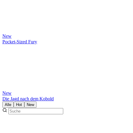
New
Pocket-Sized Fury
New
Die Jagd nach dem Kobold
Alle
Hot
New