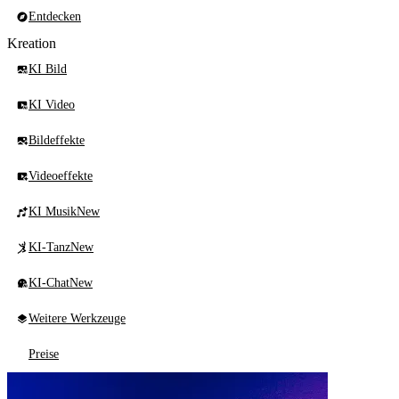
Entdecken
Kreation
KI Bild
KI Video
Bildeffekte
Videoeffekte
KI Musik
New
KI-Tanz
New
KI-Chat
New
Weitere Werkzeuge
Preise