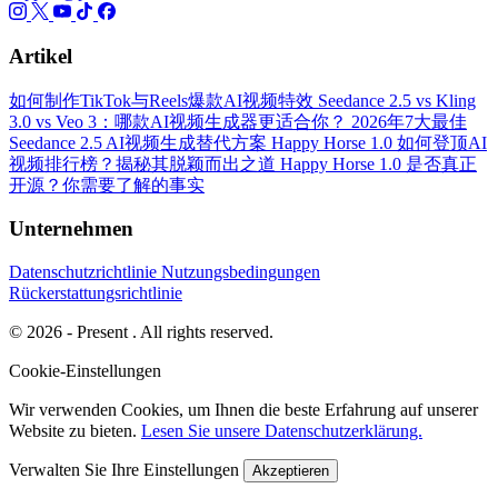
Artikel
如何制作TikTok与Reels爆款AI视频特效
Seedance 2.5 vs Kling
3.0 vs Veo 3：哪款AI视频生成器更适合你？
2026年7大最佳
Seedance 2.5 AI视频生成替代方案
Happy Horse 1.0 如何登顶AI
视频排行榜？揭秘其脱颖而出之道
Happy Horse 1.0 是否真正
开源？你需要了解的事实
Unternehmen
Datenschutzrichtlinie
Nutzungsbedingungen
Rückerstattungsrichtlinie
© 2026 - Present . All rights reserved.
Cookie-Einstellungen
Wir verwenden Cookies, um Ihnen die beste Erfahrung auf unserer
Website zu bieten.
Lesen Sie unsere Datenschutzerklärung.
Verwalten Sie Ihre Einstellungen
Akzeptieren