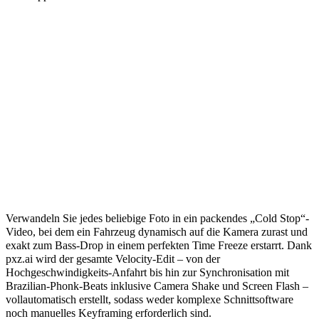
Cold Stop KI-Videoeffekt: Erstellen Sie
virale Sigma-Car-Freeze-Videos in
Sekundenschnelle
Verwandeln Sie jedes beliebige Foto in ein packendes „Cold Stop“-
Video, bei dem ein Fahrzeug dynamisch auf die Kamera zurast und
exakt zum Bass-Drop in einem perfekten Time Freeze erstarrt. Dank
pxz.ai wird der gesamte Velocity-Edit – von der
Hochgeschwindigkeits-Anfahrt bis hin zur Synchronisation mit
Brazilian-Phonk-Beats inklusive Camera Shake und Screen Flash –
vollautomatisch erstellt, sodass weder komplexe Schnittsoftware
noch manuelles Keyframing erforderlich sind.