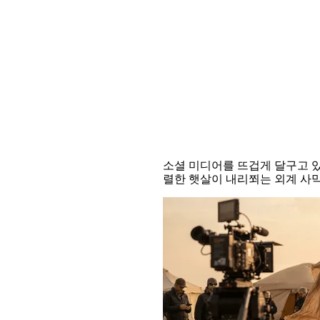
평범한 영상을 시네
소셜 미디어를 뜨겁게 달구고 있
렬한 햇살이 내리쬐는 외계 사막