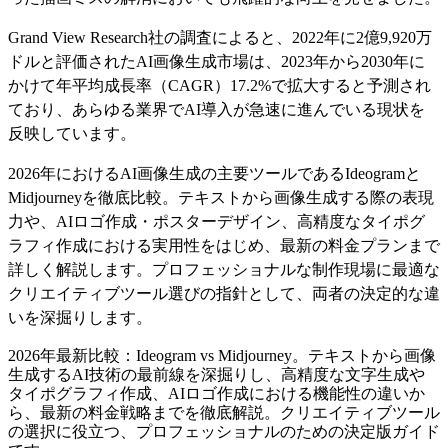
Grand View Research社の調査によると、2022年に2億9,920万
ドルと評価されたAI画像生成市場は、2023年から2030年に
かけて年平均成長率（CAGR）17.2%で拡大すると予測され
ており、あらゆる業界でAI導入が急速に進んでいる現状を
反映しています。
2026年におけるAI画像生成の主要ツールであるIdeogramと
Midjourneyを徹底比較。テキストから画像生成する際の表現
力や、AIロゴ作成・ポスターデザイン、高精度なタイポグ
ラフィ作成における実用性をはじめ、最新の料金プランまで
詳しく解説します。プロフェッショナルな制作現場に最適な
クリエイティブツール選びの指針として、両者の決定的な違
いを深掘りします。
2026年最新比較：Ideogram vs Midjourney。テキストから画像
生成するAI技術の最前線を深掘りし、高精度な文字生成や
タイポグラフィ作成、AIロゴ作成における機能性の違いか
ら、最新の料金戦略までを徹底解説。クリエイティブツール
の選択に役立つ、プロフェッショナルのための決定版ガイド