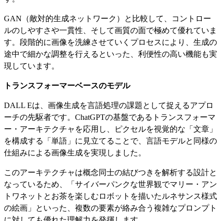
GAN（敵対的生成ネットワーク）と比較して、コントロー
ルのしやすさや一貫性、そして画質の面で極めて優れていま
す。段階的に画像を洗練させていくプロセスにより、生成の
途中で細かな調整を行えるといった、利便性の高い機能も実
現しています。
トランスフォーマーベースのモデル
DALL Eは、画像生成を言語処理の課題として捉えるアプロ
ーチの先駆者です。ChatGPTの基盤であるトランスフォーマ
ー・アーキテクチャを応用し、ピクセルを視覚的な「文章」
を構成する「単語」に見立てることで、言語モデルと同様の
仕組みによる画像生成を実現しました。
このアーキテクチャは概念同士の結びつきを解析する設計と
なっているため、「サイバーパンクな世界観でマリー・アン
トワネットとお茶を楽しむロボットを描いたルネサンス様式
の絵画」といった、複数の要素が絡み合う複雑なプロンプト
に対しても優れた理解力を発揮します。