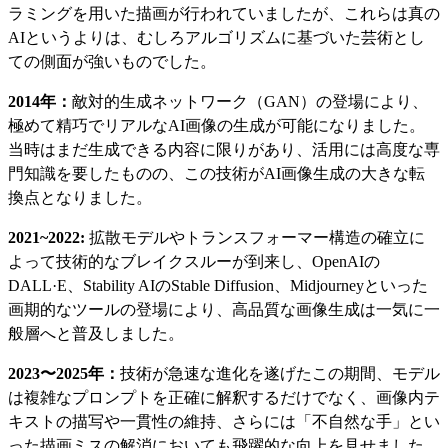
ラミングを用いた描画が行われていましたが、これらは真の
AIというよりは、むしろアルゴリズムに基づいた芸術とし
ての側面が強いものでした。
2014年：
敵対的生成ネットワーク（GAN）の登場により、
極めて精巧でリアルなAI画像の生成が可能になりました。
当時はまだ生成できる内容に限りがあり、活用には高度な専
門知識を要したものの、この技術がAI画像生成の大きな転
換点となりました。
2021~2022:
拡散モデルやトランスフォーマー構造の確立に
よって技術的なブレイクスルーが到来し、OpenAIの
DALL·E、Stability AIのStable Diffusion、Midjourneyといった
画期的なツールの登場により、高品質な画像生成は一気に一
般層へと普及しました。
2023〜2025年：
技術が急速な進化を遂げたこの期間、モデル
は複雑なプロンプトを正確に解釈するだけでなく、画像内テ
キストの描写や一貫性の維持、さらには「不自然な手」とい
った描画ミスの解消においても飛躍的な向上を見せました。