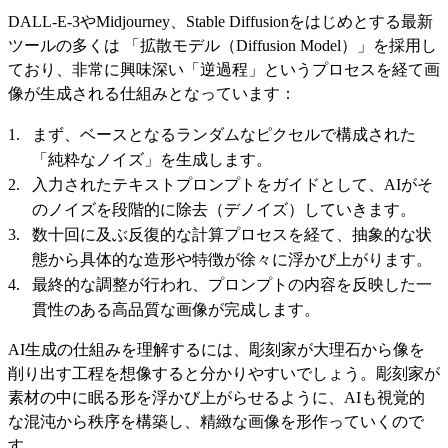
DALL-E-3やMidjourney、Stable Diffusionをはじめとする最新
ツールの多くは 「拡散モデル（Diffusion Model）」を採用し
ており、非常に興味深い「逆過程」というプロセスを経て画
像が生成される仕組みとなっています：
まず、ベースとなるランダムなピクセルで構成された
「純粋なノイズ」を生成します。
入力されたテキストプロンプトをガイドとして、AIがそ
のノイズを段階的に除去（デノイズ）していきます。
数十回に及ぶ反復的な計算プロセスを経て、抽象的な状
態から具体的な造形や特徴が徐々に浮かび上がります。
最終的な調整が行われ、プロンプトの内容を反映した一
貫性のある高品質な画像が完成します。
AI生成の仕組みを理解するには、彫刻家が大理石から像を
削り出す工程を想像すると分かりやすいでしょう。彫刻家が
素材の中に眠る形を浮かび上がらせるように、AIも視覚的
な混沌から秩序を構築し、精緻な画像を形作っていくので
す。