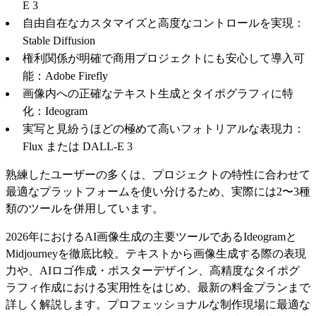
E 3
自由自在なカスタマイズと高度なコントロールを実現：
Stable Diffusion
権利関係が明確で商用プロジェクトにも安心して導入可
能：Adobe Firefly
画像内への正確なテキスト生成とタイポグラフィに特
化：Ideogram
実写と見紛うほどの極めて高いフォトリアルな表現力：
Flux または DALL-E 3
熟練したユーザーの多くは、プロジェクトの特性に合わせて
最適なプラットフォームを使い分けるため、実際には2〜3種
類のツールを併用しています。
2026年におけるAI画像生成の主要ツールであるIdeogramと
Midjourneyを徹底比較。テキストから画像生成する際の表現
力や、AIロゴ作成・ポスターデザイン、高精度なタイポグ
ラフィ作成における実用性をはじめ、最新の料金プランまで
詳しく解説します。プロフェッショナルな制作現場に最適な