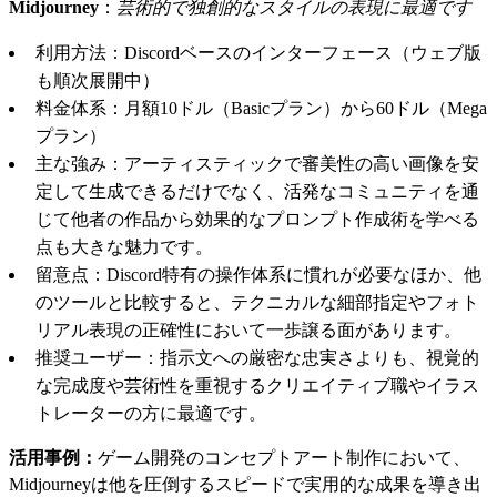
Midjourney
：
芸術的で独創的なスタイルの表現に最適です
利用方法：Discordベースのインターフェース（ウェブ版
も順次展開中）
料金体系：月額10ドル（Basicプラン）から60ドル（Mega
プラン）
主な強み：アーティスティックで審美性の高い画像を安
定して生成できるだけでなく、活発なコミュニティを通
じて他者の作品から効果的なプロンプト作成術を学べる
点も大きな魅力です。
留意点：Discord特有の操作体系に慣れが必要なほか、他
のツールと比較すると、テクニカルな細部指定やフォト
リアル表現の正確性において一歩譲る面があります。
推奨ユーザー：指示文への厳密な忠実さよりも、視覚的
な完成度や芸術性を重視するクリエイティブ職やイラス
トレーターの方に最適です。
活用事例：
ゲーム開発のコンセプトアート制作において、
Midjourneyは他を圧倒するスピードで実用的な成果を導き出