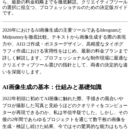
ら、最新の料金戦略までを徹底解説。クリエイティブツール
の選択に役立つ、プロフェッショナルのための決定版ガイド
です。
2026年におけるAI画像生成の主要ツールであるIdeogramと
Midjourneyを徹底比較。テキストから画像生成する際の表現
力や、AIロゴ作成・ポスターデザイン、高精度なタイポグ
ラフィ作成における実用性をはじめ、最新の料金プランまで
詳しく解説します。プロフェッショナルな制作現場に最適な
クリエイティブツール選びの指針として、両者の決定的な違
いを深掘りします。
AI画像生成の基本：仕組みと基礎知識
2022年初頭に初めてAI画像に触れた際、手描きの風合いや
プロが撮影した写真と見紛うほどのクオリティをコンピュー
ターが再現できるのか、私は半信半疑でした。しかし、その
後の2年間であらゆるプロジェクトを通じて数千枚の画像を
生成・検証し続けた結果、今ではその驚異的な能力はもちろ