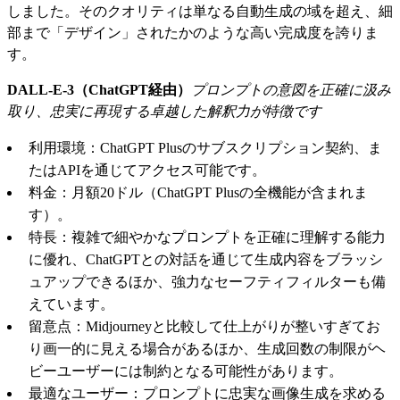
しました。そのクオリティは単なる自動生成の域を超え、細
部まで「デザイン」されたかのような高い完成度を誇りま
す。
DALL-E-3（ChatGPT経由）
プロンプトの意図を正確に汲み
取り、忠実に再現する卓越した解釈力が特徴です
利用環境：ChatGPT Plusのサブスクリプション契約、ま
たはAPIを通じてアクセス可能です。
料金：月額20ドル（ChatGPT Plusの全機能が含まれま
す）。
特長：複雑で細やかなプロンプトを正確に理解する能力
に優れ、ChatGPTとの対話を通じて生成内容をブラッシ
ュアップできるほか、強力なセーフティフィルターも備
えています。
留意点：Midjourneyと比較して仕上がりが整いすぎてお
り画一的に見える場合があるほか、生成回数の制限がヘ
ビーユーザーには制約となる可能性があります。
最適なユーザー：プロンプトに忠実な画像生成を求める