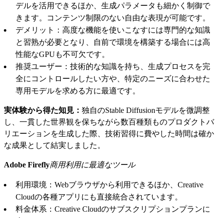
デルを活用できるほか、生成パラメータも細かく制御で
きます。コンテンツ制限のない自由な表現が可能です。
デメリット：高度な機能を使いこなすには専門的な知識
と習熟が必要となり、自前で環境を構築する場合には高
性能なGPUも不可欠です。
推奨ユーザー：技術的な知識を持ち、生成プロセスを完
全にコントロールしたい方や、特定のニーズに合わせた
専用モデルを求める方に最適です。
実体験から得た知見：
独自のStable Diffusionモデルを微調整
し、一貫した世界観を保ちながら数百種類ものプロダクトバ
リエーションを生成した際、技術習得に費やした時間は確か
な成果として結実しました。
Adobe Firefly
商用利用に最適なツール
利用環境：Webブラウザから利用できるほか、Creative
Cloudの各種アプリにも直接統合されています。
料金体系：Creative Cloudのサブスクリプションプランに