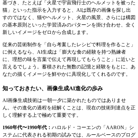
基づき、たとえば「火星で宇宙飛行士のヘルメットを被った
猫」といった指示を入力すると、AIは既存の画像を探し出
すのではなく、猫やヘルメット、火星の風景、さらには構図
の基本原則といった学習済みのパターンを掛け合わせ、全く
新しいイメージをゼロから合成します。
従来の芸術制作を「自ら考案したレシピで料理を作ること」
に例えるなら、AI生成は「膨大な食の経験を持つ熟練者
に、理想の味を言葉で伝えて再現してもらうこと」に近いと
言えるでしょう。蓄積された無数の記憶と経験をもとに、あ
なたの描くイメージを鮮やかに具現化してくれるのです。
知っておきたい、画像生成AI進化の歩み
AI画像生成技術は一朝一夕に築かれたものではありませ
ん。その進化の過程を紐解くことは、現在の技術到達点を正
しく理解する上で極めて重要です。
1960年代〜1990年代：
ハロルド・コーエンの「AARON」シ
ステムに代表される初期の試みでは、ルールベースのプログ