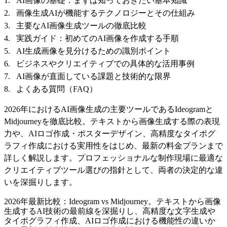
AI画像の基礎：まずは知っておきたい基本知識
画像生成AIが機能するテクノロジーとその仕組み
主要なAI画像生成ツールの徹底比較
実践ガイド：初めてのAI画像を作成する手順
AI生成画像を見分けるための識別ポイント
ビジネスやクリエイティブでの具体的な活用事例
AI画像が直面している課題と技術的な限界
よくある質問（FAQ）
2026年におけるAI画像生成の主要ツールであるIdeogramと
Midjourneyを徹底比較。テキストから画像生成する際の表現
力や、AIロゴ作成・ポスターデザイン、高精度なタイポグ
ラフィ作成における実用性をはじめ、最新の料金プランまで
詳しく解説します。プロフェッショナルな制作現場に最適な
クリエイティブツール選びの指針として、両者の決定的な違
いを深掘りします。
2026年最新比較：Ideogram vs Midjourney。テキストから画像
生成するAI技術の最前線を深掘りし、高精度な文字生成や
タイポグラフィ作成、AIロゴ作成における機能性の違いか