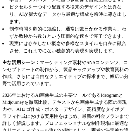
ピクセルを一つずつ配置する従来のデザインとは異な
り、AIが膨大なデータから最適な構成を瞬時に導き出し
ます。
制作時間を劇的に短縮し、通常は数日かかる作業も、わ
ずか数秒から数分という圧倒的な速さで完了できます。
現実には存在しない概念や多様なスタイルを自在に融合
させ、これまでにない独創的な表現を実現します。
主な活用シーン：
マーケティング素材やSNSコンテンツ、コ
ンセプトアートの制作から、製品モックアップや教育資料の
作成、さらには自由なクリエイティブの探求まで、幅広い分
野で活用されています。
2026年におけるAI画像生成の主要ツールであるIdeogramと
Midjourneyを徹底比較。テキストから画像生成する際の表現
力や、AIロゴ作成・ポスターデザイン、高精度なタイポグ
ラフィ作成における実用性をはじめ、最新の料金プランまで
詳しく解説します。プロフェッショナルな制作現場に最適な
クリエイティブツール選びの指針として、両者の決定的な違