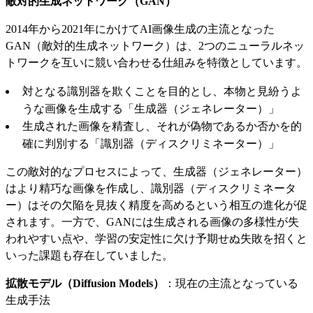
敵対的生成ネットワーク（GAN）
2014年から2021年にかけてAI画像生成の主流となった
GAN（敵対的生成ネットワーク）は、2つのニューラルネッ
トワークを互いに競い合わせる仕組みを特徴としています。
対となる識別器を欺くことを目的とし、本物と見紛うよ
うな画像を生成する「生成器（ジェネレーター）」
生成された画像を精査し、それが偽物であるか否かを的
確に判別する「識別器（ディスクリミネーター）」
この敵対的なプロセスによって、生成器（ジェネレーター）
はより精巧な画像を作成し、識別器（ディスクリミネータ
ー）はその欠陥を見抜く精度を高めるという相互の進化が促
されます。一方で、GANには生成される画像の多様性が失
われやすい点や、学習の安定性に欠け予期せぬ失敗を招くと
いった課題も存在していました。
拡散モデル（Diffusion Models）
：現在の主流となっている
生成手法