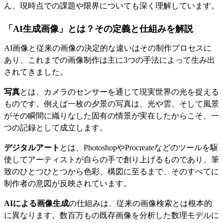
ん、現時点での課題や限界についても深く理解しています。
「AI生成画像」とは？その定義と仕組みを解説
AI画像と従来の画像の決定的な違いはその制作プロセスに
あり、これまでの画像制作は主に3つの手法によって生み出
されてきました。
写真
とは、カメラのセンサーを通じて現実世界の光を捉える
ものです。例えば一枚の夕景の写真は、光や雲、そして風景
がその瞬間に織りなした固有の情景が実在したからこそ、一
つの記録として成立します。
デジタルアート
とは、PhotoshopやProcreateなどのツールを駆
使してアーティストが自らの手で創り上げるものであり、筆
致のひとつひとつから色彩、構図に至るまで、そのすべてに
制作者の意図が反映されています。
AIによる画像生成
の仕組みは、従来の画像検索とは根本的
に異なります。数百万もの既存画像を分析した数理モデルに