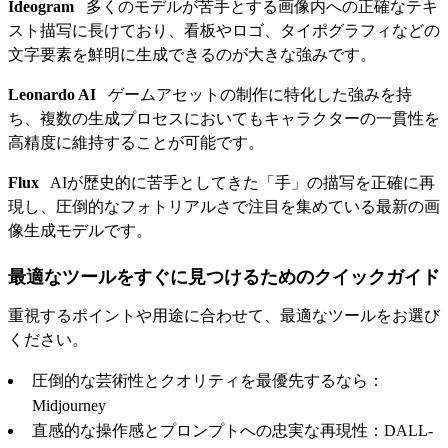
Ideogram
多くのモデルが苦手とする画像内への正確なテキ
スト描写に長けており、看板やロゴ、タイポグラフィなどの
文字要素を鮮明に生成できるのが大きな強みです。
Leonardo AI
ゲームアセットの制作に特化した強みを持
ち、複数の生成プロセスにおいてもキャラクターの一貫性を
高精度に維持することが可能です。
Flux
AIが歴史的に苦手としてきた「手」の描写を正確に再
現し、圧倒的なフォトリアルさで注目を集めている最新の画
像生成モデルです。
最適なツールをすぐに見つけるためのクイックガイド
重視するポイントや用途に合わせて、最適なツールをお選び
ください。
圧倒的な芸術性とクオリティを最優先するなら：
Midjourney
直感的な操作感とプロンプトへの忠実な再現性：DALL-