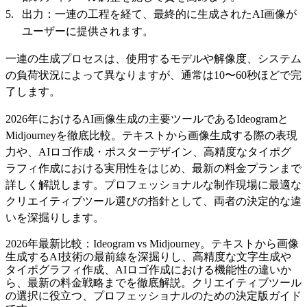
出力：一連の工程を経て、最終的に生成されたAI画像が
ユーザーに提供されます。
一連の生成プロセスは、使用するモデルや解像度、システム
の負荷状況によって異なりますが、通常は10〜60秒ほどで完
了します。
2026年におけるAI画像生成の主要ツールであるIdeogramと
Midjourneyを徹底比較。テキストから画像生成する際の表現
力や、AIロゴ作成・ポスターデザイン、高精度なタイポグ
ラフィ作成における実用性をはじめ、最新の料金プランまで
詳しく解説します。プロフェッショナルな制作現場に最適な
クリエイティブツール選びの指針として、両者の決定的な違
いを深掘りします。
2026年最新比較：Ideogram vs Midjourney。テキストから画像
生成するAI技術の最前線を深掘りし、高精度な文字生成や
タイポグラフィ作成、AIロゴ作成における機能性の違いか
ら、最新の料金戦略までを徹底解説。クリエイティブツール
の選択に役立つ、プロフェッショナルのための決定版ガイド