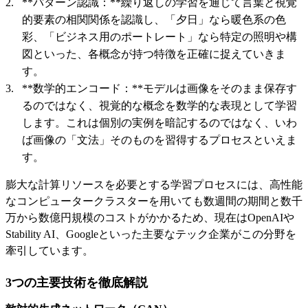
**パターン認識：**繰り返しの学習を通じて言葉と視覚
的要素の相関関係を認識し、「夕日」なら暖色系の色
彩、「ビジネス用のポートレート」なら特定の照明や構
図といった、各概念が持つ特徴を正確に捉えていきま
す。
**数学的エンコード：**モデルは画像をそのまま保存す
るのではなく、視覚的な概念を数学的な表現として学習
します。これは個別の実例を暗記するのではなく、いわ
ば画像の「文法」そのものを習得するプロセスといえま
す。
膨大な計算リソースを必要とする学習プロセスには、高性能
なコンピュータークラスターを用いても数週間の期間と数千
万から数億円規模のコストがかかるため、現在はOpenAIや
Stability AI、Googleといった主要なテック企業がこの分野を
牽引しています。
3つの主要技術を徹底解説