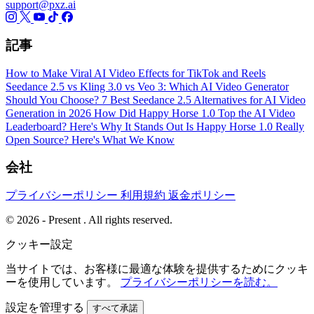
support@pxz.ai
記事
How to Make Viral AI Video Effects for TikTok and Reels
Seedance 2.5 vs Kling 3.0 vs Veo 3: Which AI Video Generator
Should You Choose?
7 Best Seedance 2.5 Alternatives for AI Video
Generation in 2026
How Did Happy Horse 1.0 Top the AI Video
Leaderboard? Here's Why It Stands Out
Is Happy Horse 1.0 Really
Open Source? Here's What We Know
会社
プライバシーポリシー
利用規約
返金ポリシー
© 2026 - Present . All rights reserved.
クッキー設定
当サイトでは、お客様に最適な体験を提供するためにクッキ
ーを使用しています。
プライバシーポリシーを読む。
設定を管理する
すべて承諾