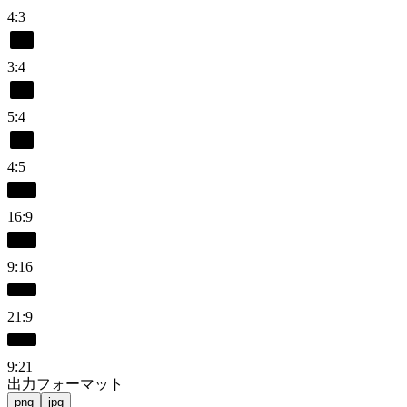
4:3
3:4
5:4
4:5
16:9
9:16
21:9
9:21
出力フォーマット
png
jpg