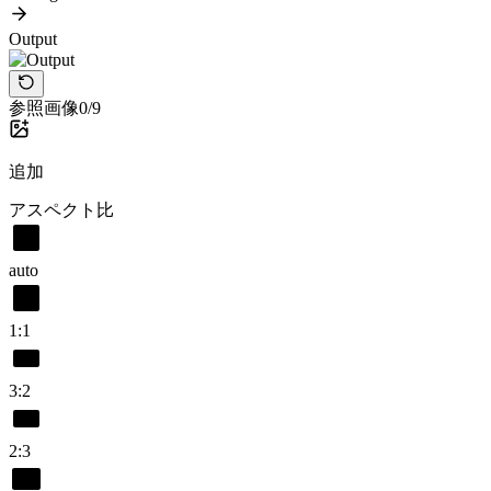
Output
参照画像
0/9
追加
アスペクト比
auto
1:1
3:2
2:3