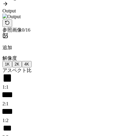
Output
参照画像
0/16
追加
解像度
1K
2K
4K
アスペクト比
1:1
2:1
1:2